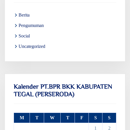
Berita
Pengumuman
Social
Uncategorized
Kalender PT.BPR BKK KABUPATEN
TEGAL (PERSERODA)
M
T
W
T
F
S
S
1
2